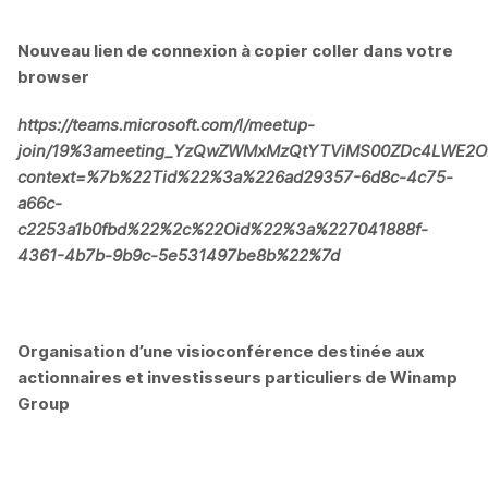
Nouveau lien de connexion à copier coller dans votre
browser
https://teams.microsoft.com/l/meetup-
join/19%3ameeting_YzQwZWMxMzQtYTViMS00ZDc4LWE2OD
context=%7b%22Tid%22%3a%226ad29357-6d8c-4c75-
a66c-
c2253a1b0fbd%22%2c%22Oid%22%3a%227041888f-
4361-4b7b-9b9c-5e531497be8b%22%7d
Organisation d’une visioconférence destinée aux
actionnaires et investisseurs particuliers de Winamp
Group