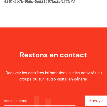
4361-4b7b-9b9c-5e531497be8b%22%7d
Restons en contact
Recevez les dernières informations sur les activités du
groupe ou sur l'audio digital en général.