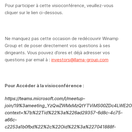
Pour participer à cette visioconférence, veuillez-vous
cliquer sur le lien ci-dessous.
Ne manquez pas cette occasion de redécouvrir Winamp
Group et de poser directement vos questions à ses
dirigeants. Vous pouvez d’ores et déjà adresser vos
questions par email à :
investors@llama-group.com
Pour Accéder à la visioconférence :
https://teams.microsoft.com/l/meetup-
join/19%3ameeting_YzQwZWMxMzQtYTViMS00ZDc4LWE2OD
context=%7b%22Tid%22%3a%226ad29357-6d8c-4c75-
a66c-
c2253a1b0fbd%22%2c%22Oid%22%3a%227041888f-